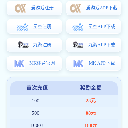
枪手本周末迎战水晶宫巴黎队静待决战欧
洲之巅的时刻
本周末，英超豪门阿森纳将在主场迎战水晶宫，这场
比赛不仅关乎联赛的争夺，更是枪手在新赛季中的关
键一役。与此同时，法国足球劲旅巴黎圣日耳曼也在
静待决战欧洲之巅的时刻，他们将在不久后参与欧冠
的重要赛事。这两支球队都面临着各自的挑战与机
遇，阿森纳需要通过胜利来巩固自己的联赛地位，而
巴黎则希望在欧冠中闯出一条血路。本文将从四个方
面详细分析这两支球队的现状及其未来展望，包括阿