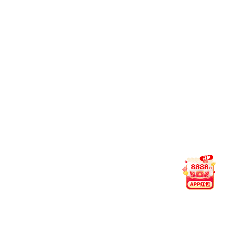
面实力上具备非常高竞争力。
然而，要实现这一目标，仅靠明星球员并不足够。巴
黎必须建立起更为团结和高效的团队合作机制，以避
免过去因内部矛盾导致表现不佳的问题。此外，加强
心理素质训练也是提升整体表现的重要环节，让每位
球员都能够在关键时刻发挥出最佳状态。
随着各大豪门纷纷崛起，巴黎想要夺冠并非易事。他
们只能通过扎实基础、精确战术以及稳定发挥来应对
来自其他劲旅如曼城、拜仁等队伍施加出的压力。只
有这样，他们才能真正实现梦想，再次站上欧洲之
巅。
4、重要比赛前期准备