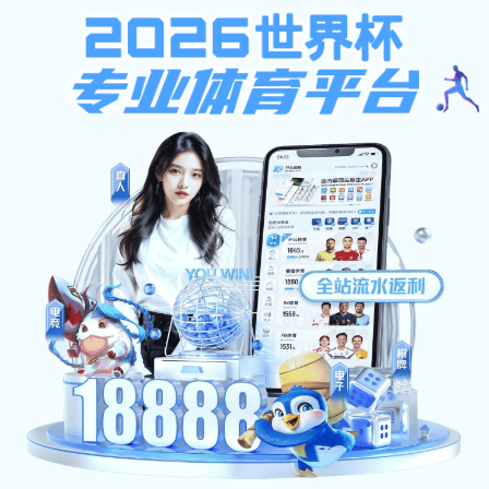
立即注册
金年会在线
官网 · 权威
体育数据平台
金年会在线 OFFICIAL WEBSITE
自2022年创立以来，
金年会在线
致力于为用户提供包
括NBA、英超、欧洲杯、LPL在内的热门赛事直播与数
据服务，广受用户信赖。
立即下载金年会在线APP