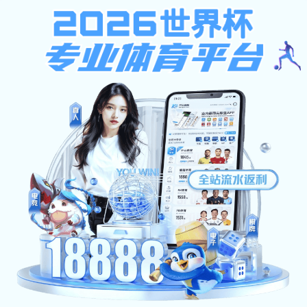
立即注册
金年会在线
官网 · 权威
体育数据平台
金年会在线 OFFICIAL WEBSITE
自2022年创立以来，
金年会在线
致力于为用户提供包
括NBA、英超、欧洲杯、LPL在内的热门赛事直播与数
据服务，广受用户信赖。
立即下载金年会在线APP