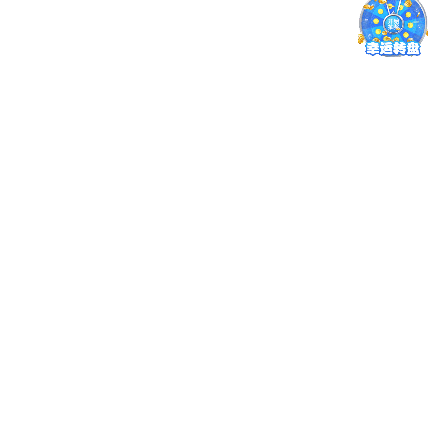
效应”使得整支球队更具战斗力，为俱乐部争取好成绩
奠定基础。
更值得注意的是，尽管刚刚加入不久，但他已经适应
了意甲这个节奏较快、身体对抗强度大的联赛，这一
点充分显示了他的职业素养和过硬实力。
3、对罗马战术体系的影响
随着马伦加盟，罗马上下都感受到了新鲜气息。他不
仅丰富了球队战术选择，还为教练提供了更多变阵可
能性。在433或者451阵型中，都能看到他的身影，无
论是单箭头还是边锋的位置，他都能游刃有余地发挥
作用。
此外，由于他的速度与技巧结合良好，可以很好地拉