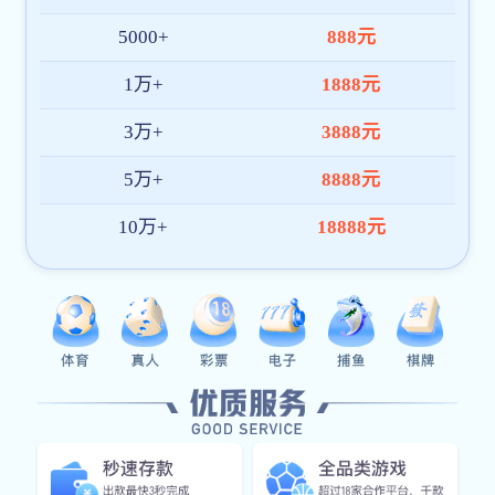
1、转会背景与市场分析
罗马与马伦之间的交易并非偶然，而是经过深思熟虑
后的决定。作为一名年轻而有潜力的前锋，马伦在过
去几个赛季中展现出了极高的技术水平和进攻能力。
尤其是在他的前东家，他多次打入关键进球，为球队
赢得多个荣誉。因此，在市场上受到极大关注并不意
外。
此外，随着欧洲足坛竞争日益激烈，各大俱乐部都在
积极寻求能够提升球队实力的新鲜血液。罗马作为意
甲的一支传统强队，自然希望通过引入优秀球员来增
强自身竞争力。而2500万欧元相对合理的价格，使得
罗马会心一笑，同时也让他们看到了未来发展的无限
可能。