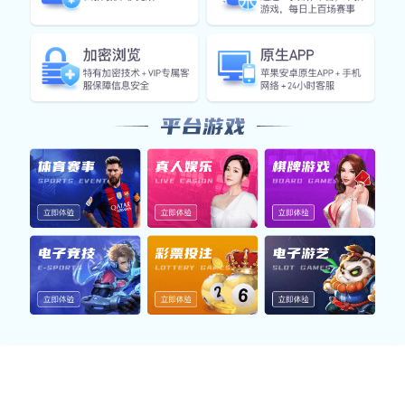
取得成功的重要原因之一。
值得注意的是，马内在大赛中的表现往往会受到关
注。在一些关键赛事中，他能够顶住压力，为球队带
来胜利。例如，在决赛阶段，他不仅要面对对手强大
的防守，还需承受来自外界媒体和球迷的巨大期待，
但他始终能够发挥自己的最佳状态，为国家争光。
2、对球队的重要性
作为塞内加尔国家队的一员，马内无疑是球队战术体
系中的核心人物。他不仅仅是一名射手，更是一名领
袖，无论是在场上还是场下，都能激励身边的人。队
友们常常把他视为榜样，通过他的努力和坚持，他们
也更加坚定了追求胜利的信念。