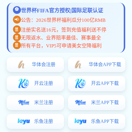
首页
/
体育热点
/ 正文
2026-06-05 00:56
41 次阅读