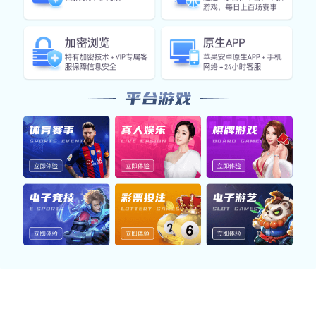
最后，随着两位球员各自在俱乐部和国家队中的发
展，他们都面临着职业生涯的新阶段。此时，以朋友
身份进行转会谈判，无疑将为双方提供一个良好的机
会，共同追求更高的成就。
2、年薪要求背后的原因
接下来，我们来分析一下塔迪奇所提出的800万欧元
年薪要求背后的原因。一方面，作为一名经验丰富且
实力出众的球员，塔迪奇自然希望能够获得与其贡献
相符的报酬。他在过去几个赛季中的表现，以及为球
队带来的荣誉，都证明了他的价值所在。
另一方面，在当前市场环境下，高薪已成为吸引顶级
球员加盟的重要手段。如果俱乐部希望引进德佩这样