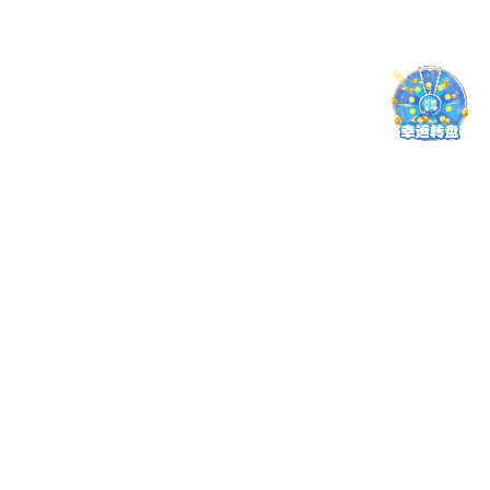
的明星选手，就必须在经济上给予足够的支持。这不
仅是对球员个人能力的一种肯定，也是对整个团队战
斗力的一种投资。
最后，随着足球市场整体经济水平不断提高，各大俱
乐部为了保持竞争力，不得不提高工资标准。因此，
塔迪奇提出较高年薪要求，也是在顺应市场潮流，同
时为自己争取更好的职业保障。
3、转会谈判的影响
对于这笔潜在交易而言，转会谈判本身就是一个复杂
而微妙的过程。如果最终成功，将直接影响到两位球
员及其所在俱乐部的发展方向。以目前情况来看，如
果德佩选择加盟，他将能及时补充球队攻击线上的火
力，为球队带来新的活力。