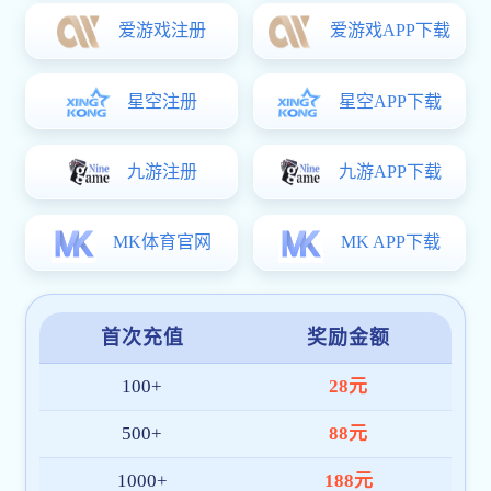
土媒曝塔迪奇参与DV9转会谈判年薪要求
高达800万欧元
近日，土耳其媒体报道了关于塞尔维亚球星塔迪奇参
与DV9（德佩）转会谈判的消息，引发了广泛关注。
报道称，塔迪奇对德佩的年薪要求高达800万欧元，
这一数字不仅显示了他对自身价值的认可，也代表了
他对未来球队发展的期望。本文将从四个方面详细阐
述这一事件，包括塔迪奇与德佩的关系、年薪要求背
后的原因、转会谈判的影响以及未来可能的发展走
向。通过这些分析，我们可以更全面地理解此次转会