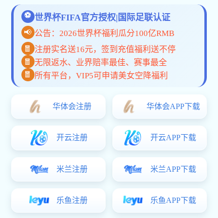
首页
/
体育热点
/ 正文
2026-07-09 04:03
31 次阅读